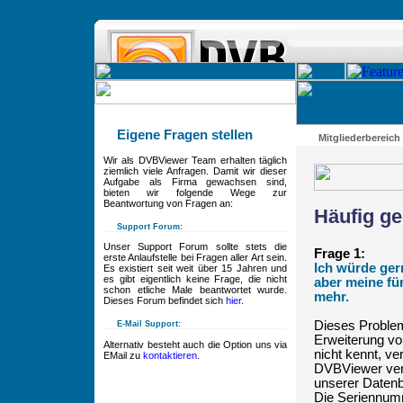
Eigene Fragen stellen
Mitgliederbereich
Wir als DVBViewer Team erhalten täglich
ziemlich viele Anfragen. Damit wir dieser
Aufgabe als Firma gewachsen sind,
bieten wir folgende Wege zur
Beantwortung von Fragen an:
Häufig ge
Support Forum:
Unser Support Forum sollte stets die
Frage 1:
erste Anlaufstelle bei Fragen aller Art sein.
Ich würde ger
Es existiert seit weit über 15 Jahren und
es gibt eigentlich keine Frage, die nicht
aber meine fü
schon etliche Male beantwortet wurde.
mehr.
Dieses Forum befindet sich
hier
.
Dieses Problem t
E-Mail Support:
Erweiterung v
Alternativ besteht auch die Option uns via
nicht kennt, ve
EMail zu
kontaktieren
.
DVBViewer verw
unserer Datenb
Die Seriennumm